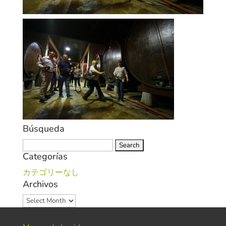
Búsqueda
Search
Categorías
for:
カテゴリーなし
Archivos
Archivos