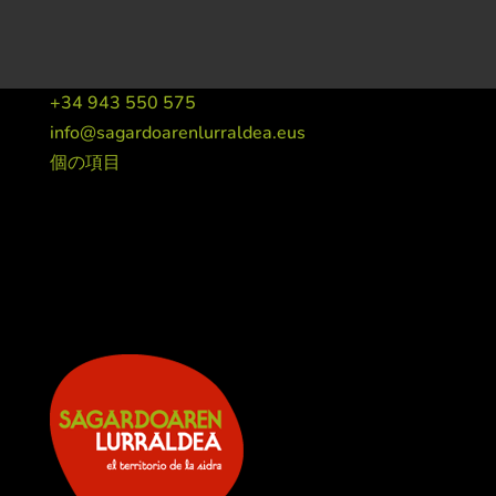
+34 943 550 575
info@sagardoarenlurraldea.eus
個の項目