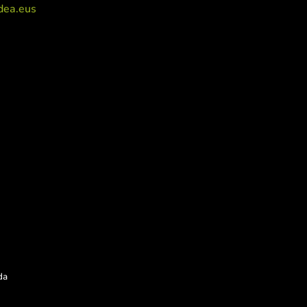
dea.eus
da