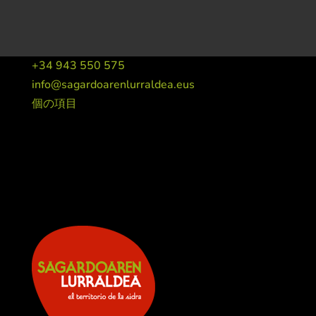
+34 943 550 575
info@sagardoarenlurraldea.eus
個の項目