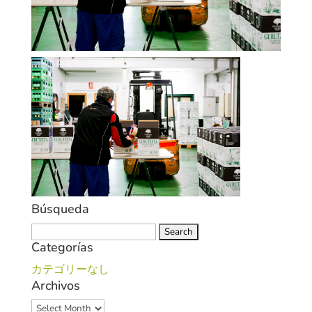
Búsqueda
Search
Categorías
for:
カテゴリーなし
Archivos
Archivos