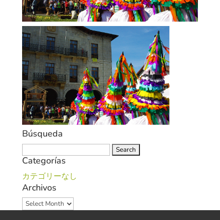
Búsqueda
Search
Categorías
for:
カテゴリーなし
Archivos
Archivos