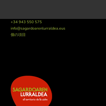
+34 943 550 575
info@sagardoarenlurraldea.eus
個の項目