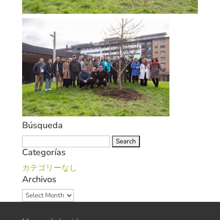
Búsqueda
Search
Categorías
for:
カテゴリーなし
Archivos
Archivos