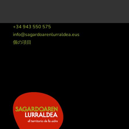
+34 943 550 575
info@sagardoarenlurraldea.eus
個の項目