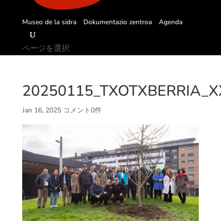
Museo de la sidra
Dokumentazio zentroa
Agenda
ページを選択
20250115_TXOTXBERRIA_XX
Jan 16, 2025
コメント0件