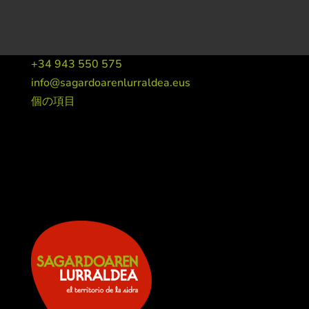
+34 943 550 575
info@sagardoarenlurraldea.eus
個の項目