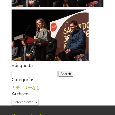
Búsqueda
Search
Categorías
for:
カテゴリーなし
Archivos
Archivos