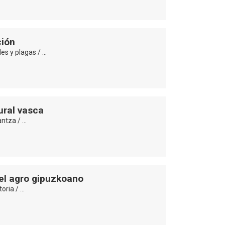
ción
es y plagas / …
rural vasca
antza / …
del agro gipuzkoano
toria / …