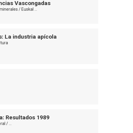
vincias Vascongadas
minerales / Euskal …
: La industria apícola
ltura
la: Resultados 1989
ral / …