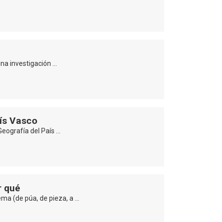
na investigación …
aís Vasco
Geografía del País …
r qué
ma (de púa, de pieza, a …