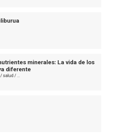
liburua
utrientes minerales: La vida de los
a diferente
/ salud / …