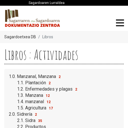
Sagardoaren Lurraldea
Sagardoetxea DB
Libros
Libros : Actividades
1.0. Manzanal, Manzana
2
1.1. Plantación
2
1.2. Enfermedades y plagas
2
1.3. Manzana
12
1.4. manzanal
12
1.5. Agricultura
17
2.0. Sidrería
2
2.1. Sidra
35
2.2. Productos