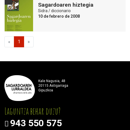
Sagardoaren hiztegia
Sidra / diccionario
10 de febrero de 2008
«
1
»
Kale Nagusia, 48
20115 Astigarraga
Gipuzkoa
Laguntza behar duzu?
943 550 575