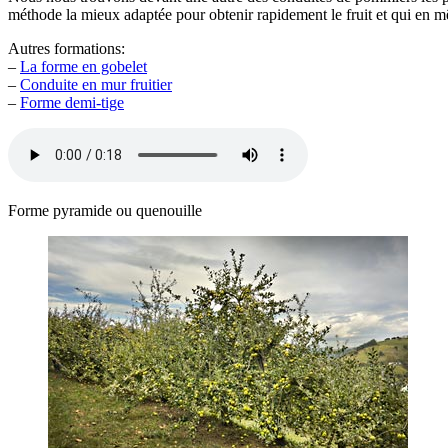
méthode la mieux adaptée pour obtenir rapidement le fruit et qui en mêm
Autres formations:
–
La forme en gobelet
–
Conduite en mur fruitier
–
Forme demi-tige
Forme pyramide ou quenouille