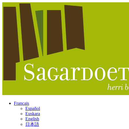
Français
Español
Euskara
English
日本語