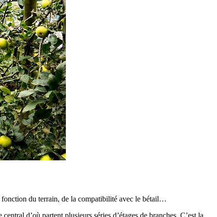
onction du terrain, de la compatibilité avec le bétail…
e central d’où partent plusieurs séries d’étages de branches. C’est la