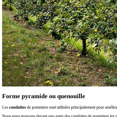
Forme pyramide ou quenouille
Les
conduites
de pommiers sont utilisées principalement pour améliore
Nous nous trouvons devant une autre des conduites de pommiers les p