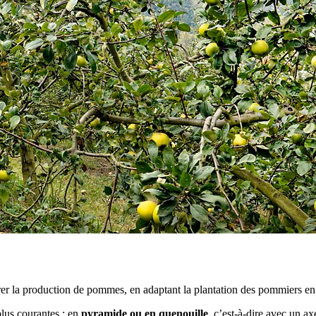
r la production de pommes, en adaptant la plantation des pommiers en f
lus courantes : en
pyramide ou en quenouille
, c’est-à-dire avec un ax