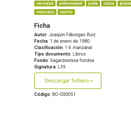
variedad
enfermedad
poda
clima
plant
manzano
injerto
Ficha
Autor
: Joaquin Fábregas Ruiz
Fecha
: 1 de enero de 1980
Clasificación
: 1.4. manzanal
Tipo documento
: Libros
Fondo
: Sagardoetxea fondoa
Signatura
: L39
Descargar fichero
»
Código
: BO-000051