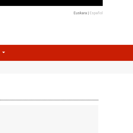
Euskara
|
Español
o