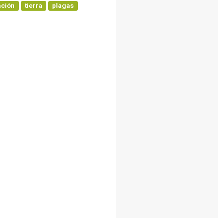
ación
tierra
plagas