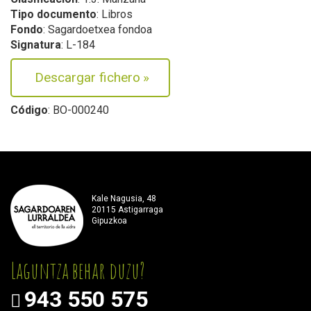
Tipo documento
: Libros
Fondo
: Sagardoetxea fondoa
Signatura
: L-184
Descargar fichero
»
Código
: BO-000240
Kale Nagusia, 48
20115 Astigarraga
Gipuzkoa
Laguntza behar duzu?
943 550 575