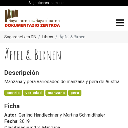
Sagardoaren Lurraldea
Sagardoetxea DB
Libros
Äpfel & Birnen
Äpfel & Birnen
Descripción
Manzana y pera.Variedades de manzana y pera de Austria.
austria
variedad
manzana
pera
Ficha
Autor
: Gerlind Handlechner y Martina Schmidthaler
Fecha
: 2019
Clasificación
: 1.3. Manzana