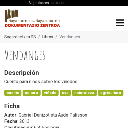
Sagardoaren Lurraldea
Sagardoetxea DB
Libros
Vendanges
Vendanges
Descripción
Cuento para niños sobre los viñedos.
cuento
cultura
viñedo
uva
naturaleza
agricultura
Ficha
Autor
: Gabriel Denizot eta Aude Palisson
Fecha
: 2013
Clasificación
: 6.8. Enologia