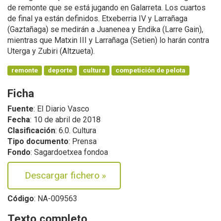
de remonte que se está jugando en Galarreta. Los cuartos
de final ya están definidos. Etxeberria IV y Larrañaga
(Gaztañaga) se medirán a Juanenea y Endika (Larre Gain),
mientras que Matxin III y Larrañaga (Setien) lo harán contra
Uterga y Zubiri (Altzueta).
remonte
deporte
cultura
competición de pelota
Ficha
Fuente
: El Diario Vasco
Fecha
: 10 de abril de 2018
Clasificación
: 6.0. Cultura
Tipo documento
: Prensa
Fondo
: Sagardoetxea fondoa
Descargar fichero
»
Código
: NA-009563
Texto completo