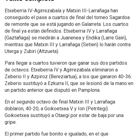
Etxeberria IV-Agirrezabala y Matxin III-Larrañaga han
conseguido el pase a cuartos de final del torneo Sagardoa
de remonte que se está jugando en Galarreta. Los cuartos
de final ya están definidos. Etxeberria IV y Larrañaga
(Gaztañaga) se medirán a Juanenea y Endika (Larre Gain),
mientras que Matxin III y Larrañaga (Setien) lo harán contra
Uterga y Zubiri (Altzueta).
Para llegar a cuartos tuvieron que ganar sus dos partidos
de octavos. Etxeberria IV y Agirrezabala eliminaron a
Zeberio II y Azpiroz (Bereziartua), a los que ganaron 40-36.
Zeberio sustituyó a Ezkurra II, que se lesionó de la mano en
un partido anterior que disputó en Pamplona.
En el segundo octavo de final Matxin III y Larrañaga
doblaron, 40-20, a Goikoetxea V y Ion (Petritegi).
Goikoetxea sustituyó a Otaegi por estar de baja por una
gripe.
El primer partido fue bonito e igualado, en el que