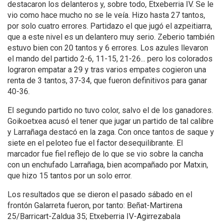
destacaron los delanteros y, sobre todo, Etxeberria IV. Se le
vio como hace mucho no se le veía. Hizo hasta 27 tantos,
por solo cuatro errores. Partidazo el que jugó el azpeitiarra,
que a este nivel es un delantero muy serio. Zeberio también
estuvo bien con 20 tantos y 6 errores. Los azules llevaron
el mando del partido 2-6, 11-15, 21-26... pero los colorados
lograron empatar a 29 y tras varios empates cogieron una
renta de 3 tantos, 37-34, que fueron definitivos para ganar
40-36.
El segundo partido no tuvo color, salvo el de los ganadores.
Goikoetxea acusó el tener que jugar un partido de tal calibre
y Larrañaga destacó en la zaga. Con once tantos de saque y
siete en el peloteo fue el factor desequilibrante. El
marcador fue fiel reflejo de lo que se vio sobre la cancha
con un enchufado Larrañaga, bien acompañado por Matxin,
que hizo 15 tantos por un solo error.
Los resultados que se dieron el pasado sábado en el
frontón Galarreta fueron, por tanto: Beñat-Martirena
25/Barricart-Zaldua 35; Etxeberria IV-Agirrezabala