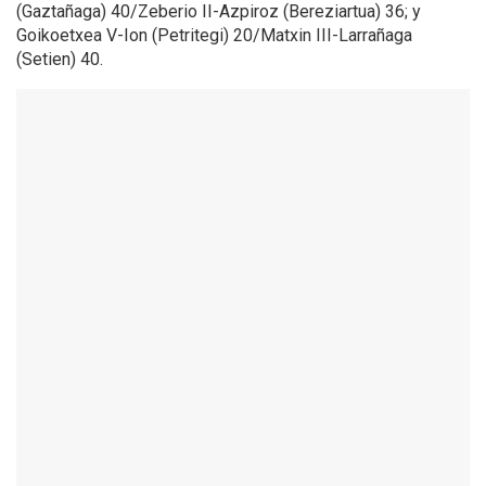
(Gaztañaga) 40/Zeberio II-Azpiroz (Bereziartua) 36; y
Goikoetxea V-Ion (Petritegi) 20/Matxin III-Larrañaga
(Setien) 40.