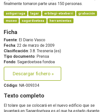
finalmente tomaron parte unas 150 personas.
astigarraga
lagar
erbitegi-etxeberri
grabación
museo
sagardoetxea
herramientas
Ficha
Fuente
: El Diario Vasco
Fecha
: 22 de marzo de 2009
Clasificación
: 3.8. Tresneria (es)
Tipo documento
: Prensa
Fondo
: Sagardoetxea fondoa
Descargar fichero
»
Código
: NA-009334
Texto completo
El tolare que se colocará en el nuevo edificio que se
levantará en Sagardoetxea es el que ha estado durante