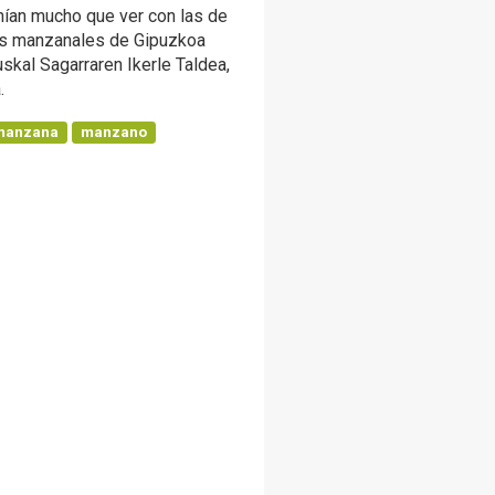
enían mucho que ver con las de
los manzanales de Gipuzkoa
skal Sagarraren Ikerle Taldea,
.
manzana
manzano