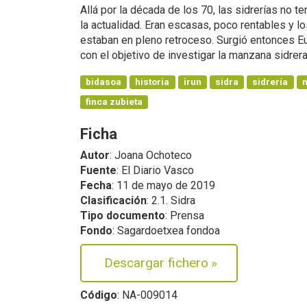
Allá por la década de los 70, las sidrerías no t
la actualidad. Eran escasas, poco rentables y 
estaban en pleno retroceso. Surgió entonces Eu
con el objetivo de investigar la manzana sidrera
bidasoa
historia
irun
sidra
sidrería
finca zubieta
Ficha
Autor
: Joana Ochoteco
Fuente
: El Diario Vasco
Fecha
: 11 de mayo de 2019
Clasificación
: 2.1. Sidra
Tipo documento
: Prensa
Fondo
: Sagardoetxea fondoa
Descargar fichero
»
Código
: NA-009014