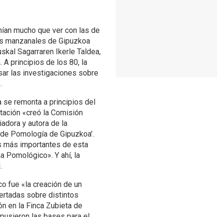
enían mucho que ver con las de
los manzanales de Gipuzkoa
skal Sagarraren Ikerle Taldea,
 A principios de los 80, la
ar las investigaciones sobre
.
 se remonta a principios del
utación «creó la Comisión
adora y autora de la
 de Pomología de Gipuzkoa'.
es más importantes de esta
 Pomológico». Y ahí, la
.
o fue «la creación de un
jertadas sobre distintos
ón en la Finca Zubieta de
 pusieron las bases para el