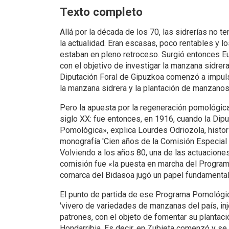
Texto completo
Allá por la década de los 70, las sidrerías no t
la actualidad. Eran escasas, poco rentables y 
estaban en pleno retroceso. Surgió entonces Eu
con el objetivo de investigar la manzana sidrera.
Diputación Foral de Gipuzkoa comenzó a impuls
la manzana sidrera y la plantación de manzanos
Pero la apuesta por la regeneración pomológica
siglo XX: fue entonces, en 1916, cuando la Dip
Pomológica», explica Lourdes Odriozola, histori
monografía 'Cien años de la Comisión Especial
Volviendo a los años 80, una de las actuacion
comisión fue «la puesta en marcha del Programa
comarca del Bidasoa jugó un papel fundamental
El punto de partida de ese Programa Pomológic
'vivero de variedades de manzanas del país, in
patrones, con el objeto de fomentar su plantaci
Hondarribia. Es decir, en Zubieta comenzó y se