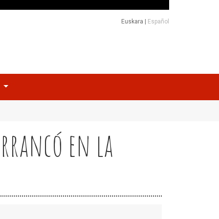
Euskara
|
Español
o
arrancó en la