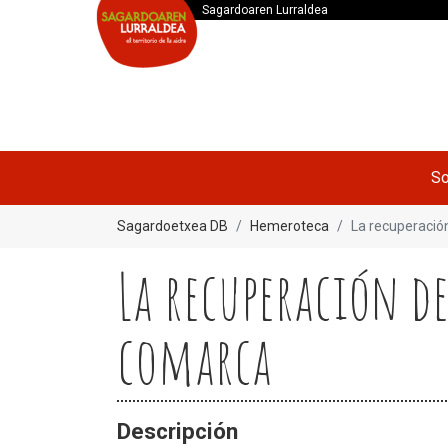
Sagardoaren Lurraldea
So
Sagardoetxea DB
Hemeroteca
La recuperació
La recuperación d
comarca
Descripción