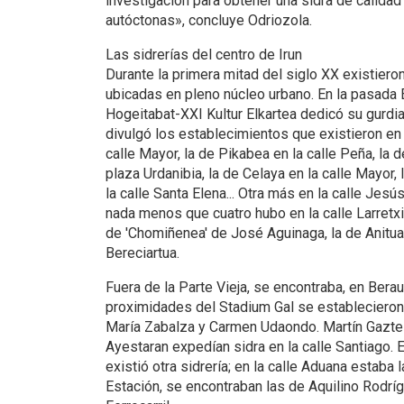
investigación para obtener una sidra de calida
autóctonas», concluye Odriozola.
Las sidrerías del centro de Irun
Durante la primera mitad del siglo XX existiero
ubicadas en pleno núcleo urbano. En la pasada Eu
Hogeitabat-XXI Kultur Elkartea dedicó su gurdia
divulgó los establecimientos que existieron en l
calle Mayor, la de Pikabea en la calle Peña, la d
plaza Urdanibia, la de Celaya en la calle Mayor
la calle Santa Elena... Otra más en la calle Jesús,
nada menos que cuatro hubo en la calle Larretxipi
de 'Chomiñenea' de José Aguinaga, la de Anitua 
Bereciartua.
Fuera de la Parte Vieja, se encontraba, en Beraun
proximidades del Stadium Gal se establecieron,
María Zabalza y Carmen Udaondo. Martín Gazte
Ayestaran expedían sidra en la calle Santiago. 
existió otra sidrería; en la calle Aduana estaba l
Estación, se encontraban las de Aquilino Rodríg