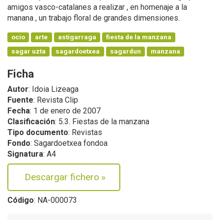
amigos vasco-catalanes a realizar , en homenaje a la
manana , un trabajo floral de grandes dimensiones.
ocio
arte
astigarraga
fiesta de la manzana
sagar uzta
sagardoetxea
sagardun
manzana
Ficha
Autor
: Idoia Lizeaga
Fuente
: Revista Clip
Fecha
: 1 de enero de 2007
Clasificación
: 5.3. Fiestas de la manzana
Tipo documento
: Revistas
Fondo
: Sagardoetxea fondoa
Signatura
: A4
Descargar fichero
»
Código
: NA-000073