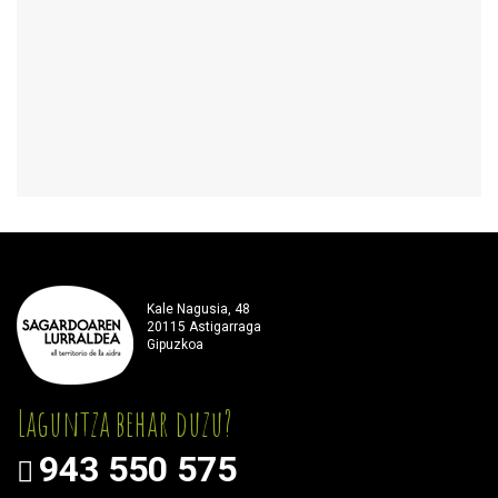
Kale Nagusia, 48
20115 Astigarraga
Gipuzkoa
Laguntza behar duzu?
943 550 575