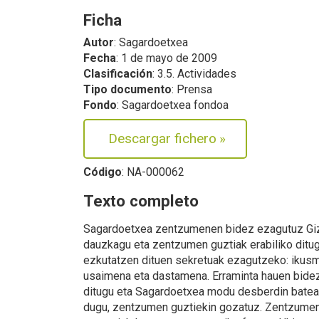
Ficha
Autor
: Sagardoetxea
Fecha
: 1 de mayo de 2009
Clasificación
: 3.5. Actividades
Tipo documento
: Prensa
Fondo
: Sagardoetxea fondoa
Descargar fichero
»
Código
: NA-000062
Texto completo
Sagardoetxea zentzumenen bidez ezagutuz Gi
dauzkagu eta zentzumen guztiak erabiliko dit
ezkutatzen dituen sekretuak ezagutzeko: ikus
usaimena eta dastamena. Erraminta hauen bid
ditugu eta Sagardoetxea modu desberdin bate
dugu, zentzumen guztiekin gozatuz. Zentzumene