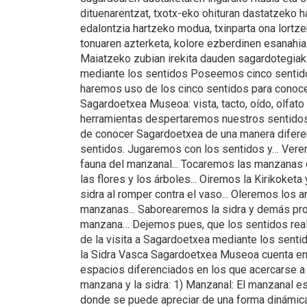
dituenarentzat, txotx-eko ohituran dastatzeko h
edalontzia hartzeko modua, txinparta ona lortze
tonuaren azterketa, kolore ezberdinen esanahia
Maiatzeko zubian irekita dauden sagardotegia
mediante los sentidos Poseemos cinco sentid
haremos uso de los cinco sentidos para conoc
Sagardoetxea Museoa: vista, tacto, oído, olfato
herramientas despertaremos nuestros sentidos
de conocer Sagardoetxea de una manera diferen
sentidos. Jugaremos con los sentidos y… Verem
fauna del manzanal... Tocaremos las manzanas
las flores y los árboles... Oiremos la Kirikoketa 
sidra al romper contra el vaso... Oleremos los a
manzanas... Saborearemos la sidra y demás pro
manzana… Dejemos pues, que los sentidos reali
de la visita a Sagardoetxea mediante los sent
la Sidra Vasca Sagardoetxea Museoa cuenta en 
espacios diferenciados en los que acercarse a la
manzana y la sidra: 1) Manzanal: El manzanal es 
donde se puede apreciar de una forma dinámica 