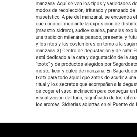
manzana. Aquí se ven los tipos y variedades de 
modos de recolección, triturado y prensado de 
museístico: A pie del manzanal, se encuentra el
que conocer, mediante la exposición de distinto
(maestro sidrero), audiovisuales, paneles explic
una tradición milenaria: pasado, presente, y futu
y los ritos y las costumbres en torno a la saga
manzana. 3) Centro de degustación y de cata: E
está dedicado a la cata y degustación de la saga
“txotx” y de productos elegidos por Sagardoetx
mosto, licor y dulce de manzana. En Sagardoetxe
txotx para todo aquel que antes de acudir a una 
ritual y los secretos que acompañan a la degus
de coger el vaso, inclinación para conseguir un b
visualización del tono, significado de los difer
los aromas. Sidrerías abiertas en el Puente de