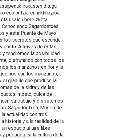
astapenak irakasten ditugu:
ko edalontziaren inklinazioa,
 eta usaien bereizketa.
k: Conociendo Sagardoetxea
os y este Puente de Mayo
er los secretos que esconde
 y gusto. A través de estas
 y tendremos la posibilidad
te, disfrutando con todos los
os los manzanos en flor y la
 que nos dan los manzanos,
y el granillo que produce la
romas de la sidra y de las
ductos: mosto, dulce de
cen su trabajo y disfrutemos
idos. Sagardoetxea, Museo de
la actualidad con tres
 historia y a la realidad de la
un espacio al aire libre
y pedagógica la cultura de la