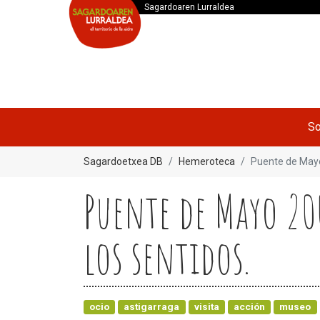
Sagardoaren Lurraldea
So
Sagardoetxea DB
Hemeroteca
Puente de Mayo
Puente de Mayo 20
los sentidos.
ocio
astigarraga
visita
acción
museo