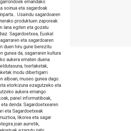
 sagarrondoek emandako
eta soinua eta sagardoak
xinparta… Usaindu sagardoaren
inerako produktuen zaporeak:
n lana egiten eta gozatu
iaz. Sagardoetxea, Euskal
garraren eta sagardoaren
en duen hiru gune berezitu
en gunea da, sagarraren kultura
ko aukera ematen duena.
eldutasuna, txertaketak,
ketak modu dibertigarri
ren alboan, museo gunea dago.
 eta etorkizuna ezagutzeko eta
agutzeko aukera emango
oak, panel informatiboak,
a eta denda: Sagardoetxearen
ari eta Sagardoetxeak
uztioa, likorea eta sagar
egira joan aurretik,
sekretuak ezagutu nahi