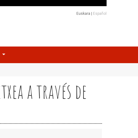
Euskara
|
Español
o
xea a través de