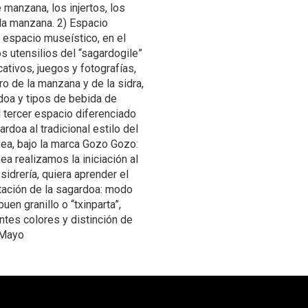
manzana, los injertos, los
la manzana. 2) Espacio
 espacio museístico, en el
s utensilios del “sagardogile”
ativos, juegos y fotografías,
ro de la manzana y de la sidra,
rdoa y tipos de bebida de
l tercer espacio diferenciado
rdoa al tradicional estilo del
ea, bajo la marca Gozo Gozo:
a realizamos la iniciación al
sidrería, quiera aprender el
tación de la sagardoa: modo
uen granillo o “txinparta”,
entes colores y distinción de
 Mayo