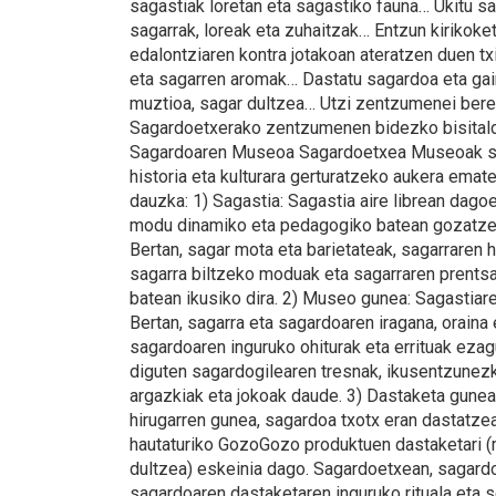
sagastiak loretan eta sagastiko fauna… Ukitu
sagarrak, loreak eta zuhaitzak… Entzun kirikok
edalontziaren kontra jotakoan ateratzen duen t
eta sagarren aromak… Dastatu sagardoa eta ga
muztioa, sagar dultzea… Utzi zentzumenei bere
Sagardoetxerako zentzumenen bidezko bisitald
Sagardoaren Museoa Sagardoetxea Museoak sa
historia eta kulturara gerturatzeko aukera emat
dauzka: 1) Sagastia: Sagastia aire librean dago
modu dinamiko eta pedagogiko batean gozatze
Bertan, sagar mota eta barietateak, sagarraren h
sagarra biltzeko moduak eta sagarraren prentsa
batean ikusiko dira. 2) Museo gunea: Sagastia
Bertan, sagarra eta sagardoaren iragana, oraina
sagardoaren inguruko ohiturak eta errituak ez
diguten sagardogilearen tresnak, ikusentzunezk
argazkiak eta jokoak daude. 3) Dastaketa gune
hirugarren gunea, sagardoa txotx eran dastatze
hautaturiko GozoGozo produktuen dastaketari (m
dultzea) eskeinia dago. Sagardoetxean, sagardot
sagardoaren dastaketaren inguruko rituala eta 