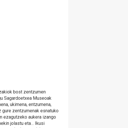
zakiok bost zentzumen
ugu Sagardoetxea Museoak
mena, ukimena, entzumena,
ez gure zentzumenak esnatuko
an ezagutzeko aukera izango
kin jolastu eta… Ikusi