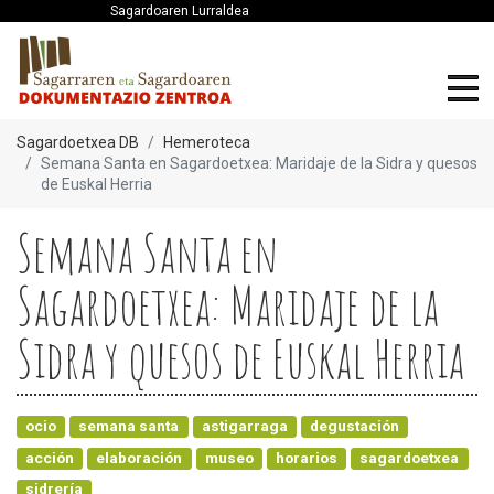
Sagardoaren Lurraldea
Sagardoetxea DB
Hemeroteca
Semana Santa en Sagardoetxea: Maridaje de la Sidra y quesos
de Euskal Herria
Semana Santa en
Sagardoetxea: Maridaje de la
Sidra y quesos de Euskal Herria
ocio
semana santa
astigarraga
degustación
acción
elaboración
museo
horarios
sagardoetxea
sidrería