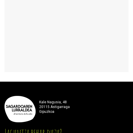
Kale Nagusia, 48
20115 Astigarraga
Gipuzkoa
Laguntza behar duzu?