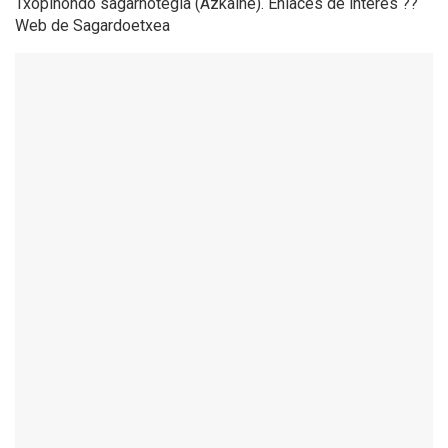
Txopinondo sagarnotegia (Azkaine). Enlaces de interés ??
Web de Sagardoetxea