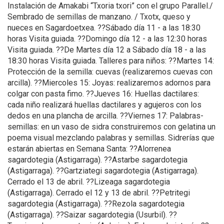
Instalación de Amakabi “Txoria txori” con el grupo Parallel./
Sembrado de semillas de manzano. / Txotx, queso y
nueces en Sagardoetxea. ??Sábado día 11 - a las 18:30
horas Visita guiada. ??Domingo día 12 - a las 12:30 horas
Visita guiada. ??De Martes día 12 a Sábado día 18 - a las
18:30 horas Visita guiada. Talleres para niños: ??Martes 14:
Protección de la semilla: cuevas (realizaremos cuevas con
arcilla). ??Miercoles 15: Joyas: realizaremos adornos para
colgar con pasta fimo. ??Jueves 16: Huellas dactilares:
cada niño realizará huellas dactilares y agujeros con los
dedos en una plancha de arcilla. ??Viernes 17: Palabras-
semillas: en un vaso de sidra construiremos con gelatina un
poema visual mezclando palabras y semillas. Sidrerías que
estarán abiertas en Semana Santa: ??Alorrenea
sagardotegia (Astigarraga). ??Astarbe sagardotegia
(Astigarraga). ??Gartziategi sagardotegia (Astigarraga).
Cerrado el 13 de abril. ??Lizeaga sagardotegia
(Astigarraga). Cerrado el 12 y 13 de abril. ??Petritegi
sagardotegia (Astigarraga). ??Rezola sagardotegia
(Astigarraga). ??Saizar sagardotegia (Usurbil). ??