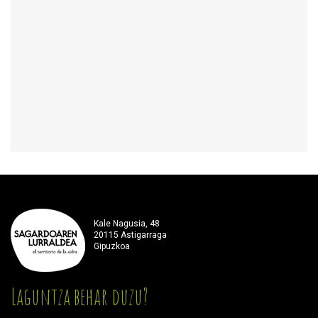
Kale Nagusia, 48
20115 Astigarraga
Gipuzkoa
Laguntza behar duzu?