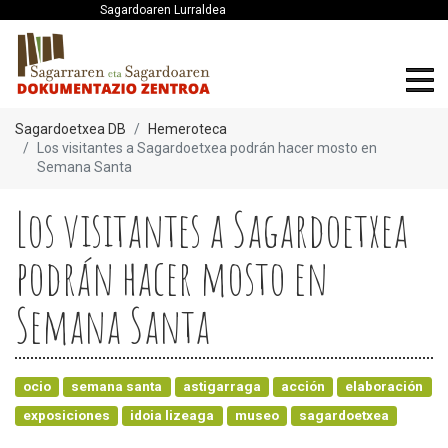
Sagardoaren Lurraldea
Sagardoetxea DB
Hemeroteca
Los visitantes a Sagardoetxea podrán hacer mosto en
Semana Santa
Los visitantes a Sagardoetxea
podrán hacer mosto en
Semana Santa
ocio
semana santa
astigarraga
acción
elaboración
exposiciones
idoia lizeaga
museo
sagardoetxea