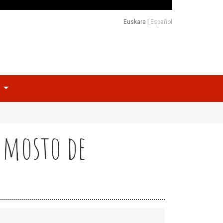
Euskara
|
Español
o
r mosto de