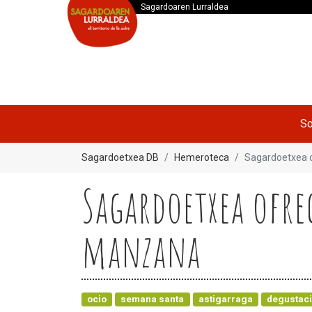
Sagardoaren Lurraldea
So
Sagardoetxea DB
Hemeroteca
Sagardoetxea o
Sagardoetxea ofrec
manzana
ocio
semana santa
astigarraga
degustac