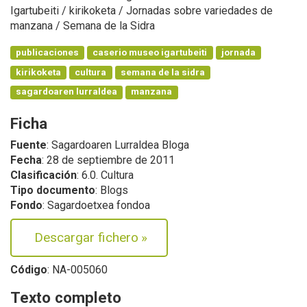
Igartubeiti / kirikoketa / Jornadas sobre variedades de
manzana / Semana de la Sidra
publicaciones
caserio museo igartubeiti
jornada
kirikoketa
cultura
semana de la sidra
sagardoaren lurraldea
manzana
Ficha
Fuente
: Sagardoaren Lurraldea Bloga
Fecha
: 28 de septiembre de 2011
Clasificación
: 6.0. Cultura
Tipo documento
: Blogs
Fondo
: Sagardoetxea fondoa
Descargar fichero
»
Código
: NA-005060
Texto completo