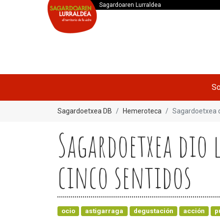
Sagardoaren Lurraldea
So
Sagardoetxea DB
Hemeroteca
Sagardoetxea di
Sagardoetxea dio 
cinco sentidos
ocio
astigarraga
degustación
acción
p