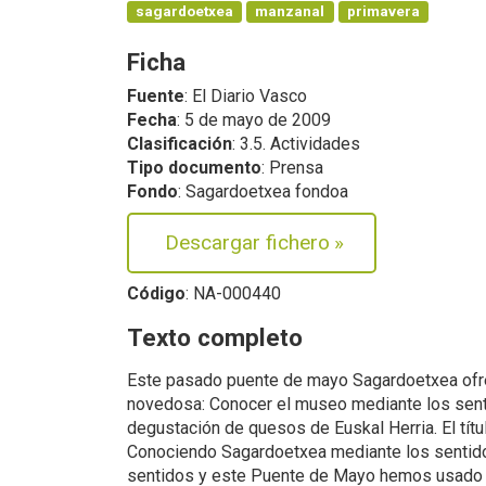
sagardoetxea
manzanal
primavera
Ficha
Fuente
: El Diario Vasco
Fecha
: 5 de mayo de 2009
Clasificación
: 3.5. Actividades
Tipo documento
: Prensa
Fondo
: Sagardoetxea fondoa
Descargar fichero
»
Código
: NA-000440
Texto completo
Este pasado puente de mayo Sagardoetxea ofre
novedosa: Conocer el museo mediante los sent
degustación de quesos de Euskal Herria. El títu
Conociendo Sagardoetxea mediante los senti
sentidos y este Puente de Mayo hemos usado t