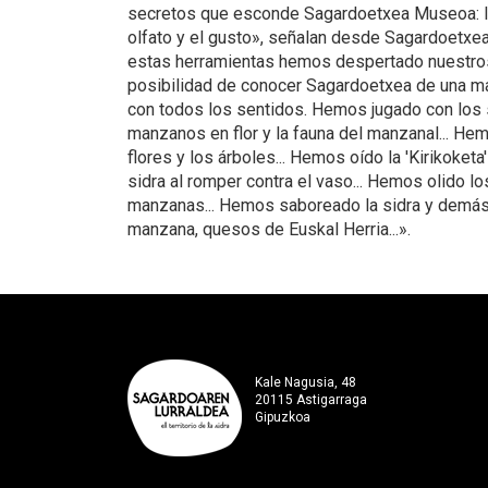
secretos que esconde Sagardoetxea Museoa: la vi
olfato y el gusto», señalan desde Sagardoetxea
estas herramientas hemos despertado nuestros
posibilidad de conocer Sagardoetxea de una ma
con todos los sentidos. Hemos jugado con los s
manzanos en flor y la fauna del manzanal... He
flores y los árboles... Hemos oído la 'Kirikoketa'
sidra al romper contra el vaso... Hemos olido lo
manzanas... Hemos saboreado la sidra y demá
manzana, quesos de Euskal Herria...».
Kale Nagusia, 48
20115 Astigarraga
Gipuzkoa