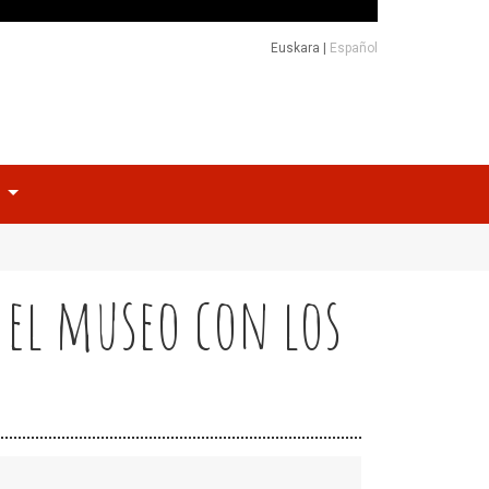
Euskara
|
Español
o
 el museo con los