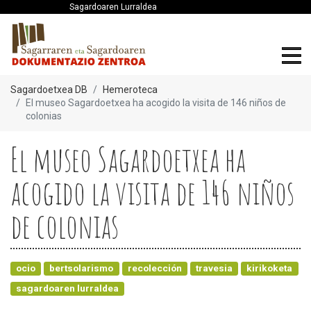
Sagardoaren Lurraldea
Sagardoetxea DB
Hemeroteca
El museo Sagardoetxea ha acogido la visita de 146 niños de
colonias
El museo Sagardoetxea ha
acogido la visita de 146 niños
de colonias
ocio
bertsolarismo
recolección
travesia
kirikoketa
sagardoaren lurraldea