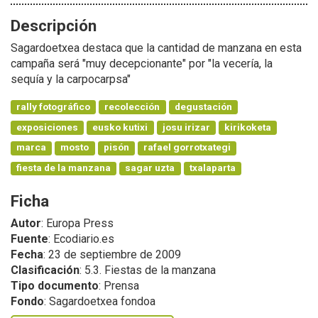
Descripción
Sagardoetxea destaca que la cantidad de manzana en esta
campaña será "muy decepcionante" por "la vecería, la
sequía y la carpocarpsa"
rally fotográfico
recolección
degustación
exposiciones
eusko kutixi
josu irizar
kirikoketa
marca
mosto
pisón
rafael gorrotxategi
fiesta de la manzana
sagar uzta
txalaparta
Ficha
Autor
: Europa Press
Fuente
: Ecodiario.es
Fecha
: 23 de septiembre de 2009
Clasificación
: 5.3. Fiestas de la manzana
Tipo documento
: Prensa
Fondo
: Sagardoetxea fondoa