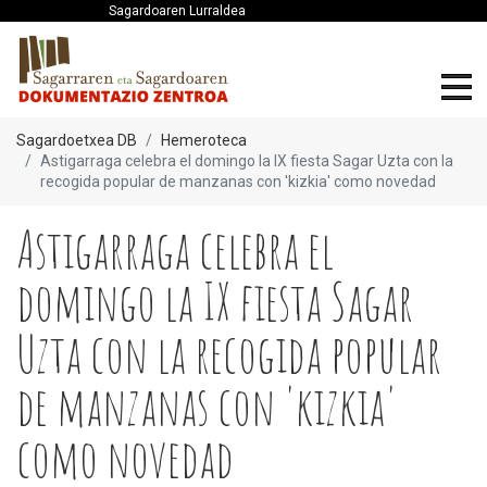
Sagardoaren Lurraldea
Sagardoetxea DB
Hemeroteca
Astigarraga celebra el domingo la IX fiesta Sagar Uzta con la
recogida popular de manzanas con 'kizkia' como novedad
Astigarraga celebra el
domingo la IX fiesta Sagar
Uzta con la recogida popular
de manzanas con 'kizkia'
como novedad