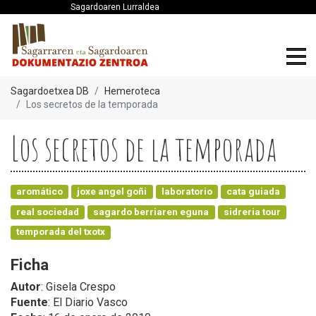
Sagardoaren Lurraldea
Sagardoetxea DB
Hemeroteca
Los secretos de la temporada
Los secretos de la temporada
aromático
joxe angel goñi
laboratorio
cata guiada
real sociedad
sagardo berriaren eguna
sidreria tour
temporada del txotx
Ficha
Autor
: Gisela Crespo
Fuente
: El Diario Vasco