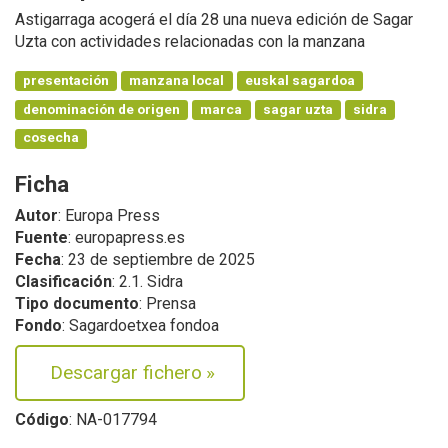
Astigarraga acogerá el día 28 una nueva edición de Sagar
Uzta con actividades relacionadas con la manzana
presentación
manzana local
euskal sagardoa
denominación de origen
marca
sagar uzta
sidra
cosecha
Ficha
Autor
: Europa Press
Fuente
: europapress.es
Fecha
: 23 de septiembre de 2025
Clasificación
: 2.1. Sidra
Tipo documento
: Prensa
Fondo
: Sagardoetxea fondoa
Descargar fichero
»
Código
: NA-017794