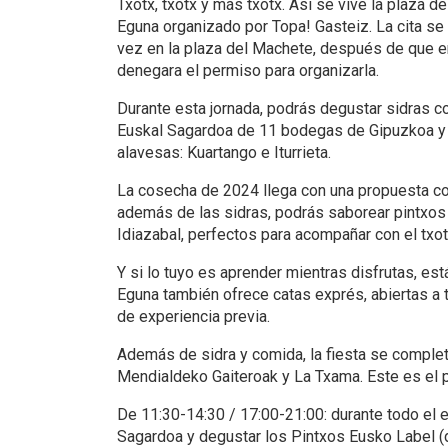
Txotx, txotx y más txotx. Así se vive la plaza 
Eguna organizado por Topa! Gasteiz. La cita se
vez en la plaza del Machete, después de que 
denegara el permiso para organizarla.
Durante esta jornada, podrás degustar sidras 
Euskal Sagardoa de 11 bodegas de Gipuzkoa y Á
alavesas: Kuartango e Iturrieta.
La cosecha de 2024 llega con una propuesta co
además de las sidras, podrás saborear pintxo
Idiazabal, perfectos para acompañar con el txot
Y si lo tuyo es aprender mientras disfrutas, es
Eguna también ofrece catas exprés, abiertas a 
de experiencia previa.
Además de sidra y comida, la fiesta se comple
Mendialdeko Gaiteroak y La Txama. Este es el
De 11:30-14:30 / 17:00-21:00: durante todo el 
Sagardoa y degustar los Pintxos Eusko Label 