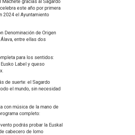
del Machete gracias al Sagardo
 celebra este año por primera
en 2024 el Ayuntamiento
con Denominación de Origen
lava, entre ellas dos
mpleta para los sentidos:
s Eusko Label y queso
x.
tás de suerte: el Sagardo
todo el mundo, sin necesidad
ta con música de la mano de
 programa completo:
evento podrás probar la Euskal
(de cabecero de lomo