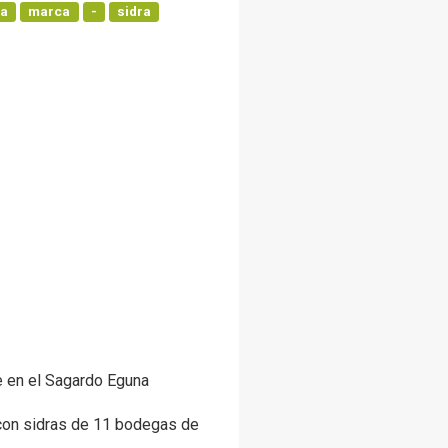
ía
marca
-
sidra
e en el Sagardo Eguna
con sidras de 11 bodegas de