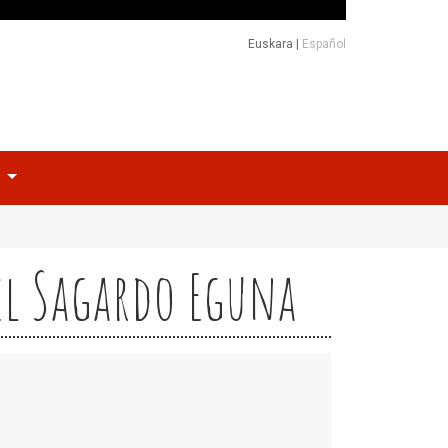
Euskara
|
Español
o
 el Sagardo Eguna