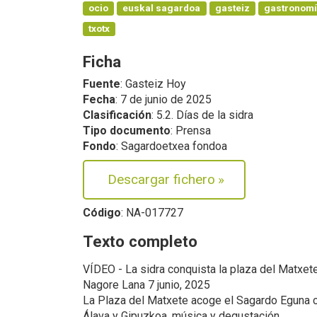
ocio
euskal sagardoa
gasteiz
gastronom
txotx
Ficha
Fuente
: Gasteiz Hoy
Fecha
: 7 de junio de 2025
Clasificación
: 5.2. Días de la sidra
Tipo documento
: Prensa
Fondo
: Sagardoetxea fondoa
Descargar fichero
»
Código
: NA-017727
Texto completo
VÍDEO - La sidra conquista la plaza del Matxet
Nagore Lana 7 junio, 2025
La Plaza del Matxete acoge el Sagardo Eguna 
Álava y Gipuzkoa, música y degustación