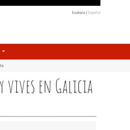
Euskara
|
Español
o
sta
 y vives en Galicia