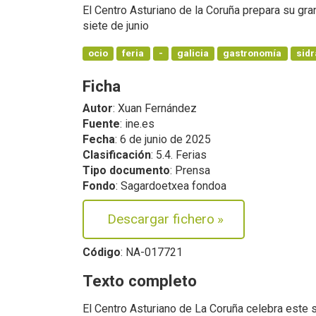
El Centro Asturiano de la Coruña prepara su gra
siete de junio
ocio
feria
-
galicia
gastronomía
sidr
Ficha
Autor
: Xuan Fernández
Fuente
: ine.es
Fecha
: 6 de junio de 2025
Clasificación
: 5.4. Ferias
Tipo documento
: Prensa
Fondo
: Sagardoetxea fondoa
Descargar fichero
»
Código
: NA-017721
Texto completo
El Centro Asturiano de La Coruña celebra este s