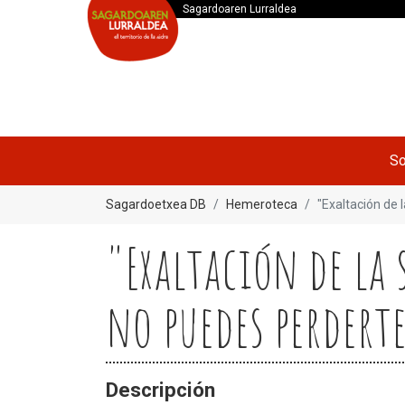
Sagardoaren Lurraldea
So
Sagardoetxea DB
Hemeroteca
"Exaltación de l
"Exaltación de la 
no puedes perderte
Descripción