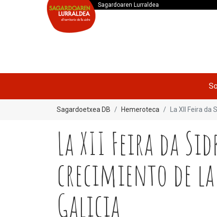
Sagardoaren Lurraldea
So
Sagardoetxea DB
Hemeroteca
La XII Feira da
La XII Feira da Si
crecimiento de l
Galicia