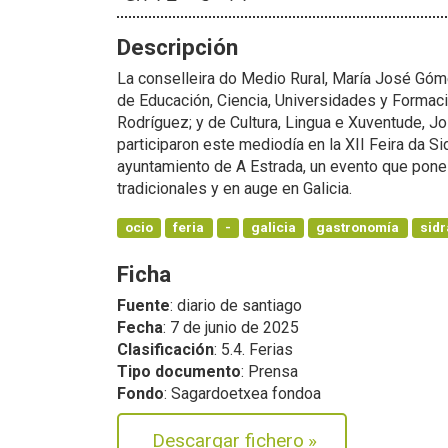
Descripción
La conselleira do Medio Rural, María José Góme
de Educación, Ciencia, Universidades y Formac
Rodríguez; y de Cultura, Lingua e Xuventude, 
participaron este mediodía en la XII Feira da Si
ayuntamiento de A Estrada, un evento que pone
tradicionales y en auge en Galicia.
ocio
feria
-
galicia
gastronomía
sidr
Ficha
Fuente
: diario de santiago
Fecha
: 7 de junio de 2025
Clasificación
: 5.4. Ferias
Tipo documento
: Prensa
Fondo
: Sagardoetxea fondoa
Descargar fichero
»