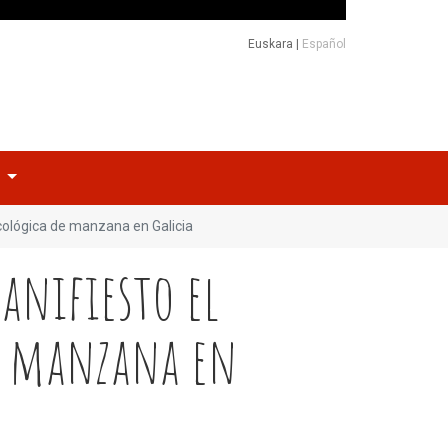
Euskara
|
Español
o
ecológica de manzana en Galicia
manifiesto el
de manzana en