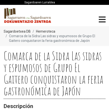
Sagardoaren Lurraldea
Sagardoetxea DB
Hemeroteca
Comarca de la Sidra Las sidras y espumosos de Grupo El
Gaitero conquistaron la feria gastronómica de Japón
Comarca de la Sidra Las sidras
y espumosos de Grupo El
Gaitero conquistaron la feria
gastronómica de Japón
Descripción