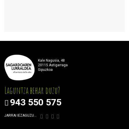
Kale Nagusia, 48
20115 Astigarraga
Gipuzkoa
Laguntza behar duzu?
943 550 575
JARRAI IEZAGUZU…