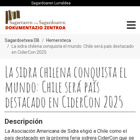
Sagardoaren Lurraldea
Sagardoetxea DB
Hemeroteca
La sidra chilena conquista el mundo: Chile será país destacado
en CiderCon 2025
La sidra chilena conquista el
mundo: Chile será país
destacado en CiderCon 2025
Descripción
La Asociación Americana de Sidra eligió a Chile como el
país destacado en la próxima feria sidrera CiderCon que se