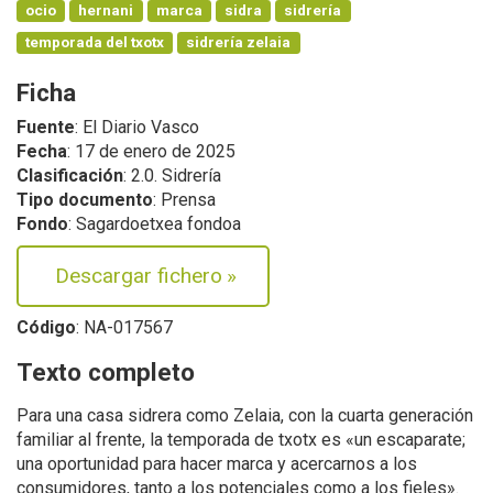
ocio
hernani
marca
sidra
sidrería
temporada del txotx
sidrería zelaia
Ficha
Fuente
: El Diario Vasco
Fecha
: 17 de enero de 2025
Clasificación
: 2.0. Sidrería
Tipo documento
: Prensa
Fondo
: Sagardoetxea fondoa
Descargar fichero
»
Código
: NA-017567
Texto completo
Para una casa sidrera como Zelaia, con la cuarta generación
familiar al frente, la temporada de txotx es «un escaparate;
una oportunidad para hacer marca y acercarnos a los
consumidores, tanto a los potenciales como a los fieles».