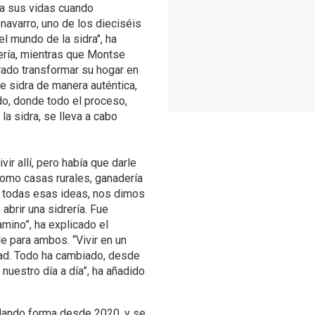
 a sus vidas cuando
navarro, uno de los dieciséis
l mundo de la sidra", ha
ería, mientras que Montse
grado transformar su hogar en
e sidra de manera auténtica,
do, donde todo el proceso,
la sidra, se lleva a cabo
ir allí, pero había que darle
como casas rurales, ganadería
s todas esas ideas, nos dimos
brir una sidrería. Fue
mino”, ha explicado el
e para ambos. “Vivir en un
dad. Todo ha cambiado, desde
uestro día a día”, ha añadido
n dando forma desde 2020, y se