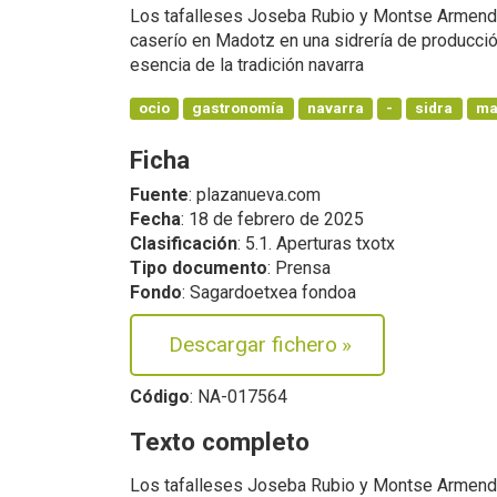
Los tafalleses Joseba Rubio y Montse Armenda
caserío en Madotz en una sidrería de producció
esencia de la tradición navarra
ocio
gastronomía
navarra
-
sidra
ma
Ficha
Fuente
: plazanueva.com
Fecha
: 18 de febrero de 2025
Clasificación
: 5.1. Aperturas txotx
Tipo documento
: Prensa
Fondo
: Sagardoetxea fondoa
Descargar fichero
»
Código
: NA-017564
Texto completo
Los tafalleses Joseba Rubio y Montse Armendar