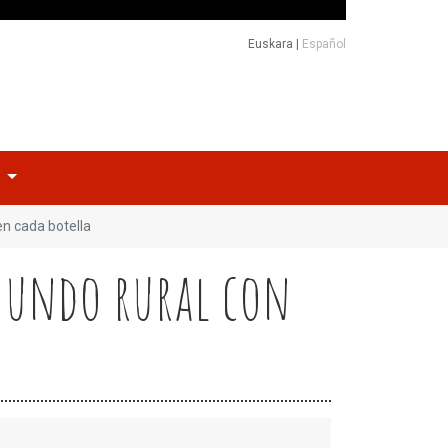
Euskara
|
Español
o
en cada botella
 mundo rural con