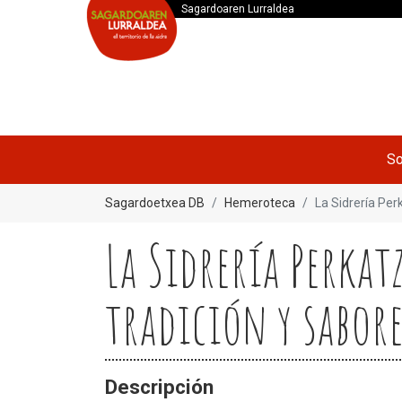
Sagardoaren Lurraldea
So
Sagardoetxea DB
Hemeroteca
La Sidrería Per
La Sidrería Perka
tradición y sabore
Descripción