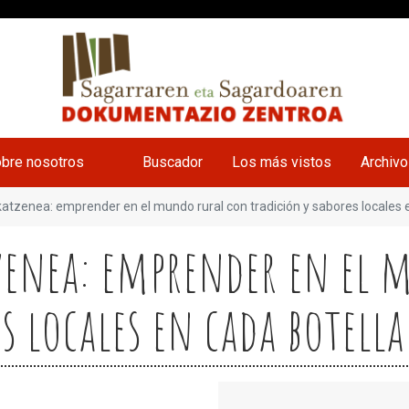
bre nosotros
Buscador
Los más vistos
Archiv
katzenea: emprender en el mundo rural con tradición y sabores locales 
tzenea: emprender en el
s locales en cada botella