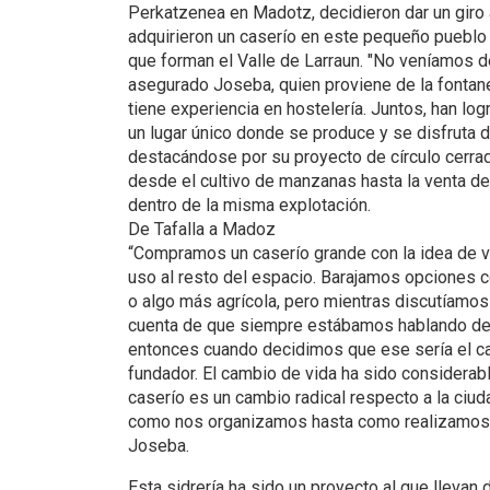
Perkatzenea en Madotz, decidieron dar un giro
adquirieron un caserío en este pequeño pueblo 
que forman el Valle de Larraun. "No veníamos de
asegurado Joseba, quien proviene de la fontan
tiene experiencia en hostelería. Juntos, han lo
un lugar único donde se produce y se disfruta d
destacándose por su proyecto de círculo cerra
desde el cultivo de manzanas hasta la venta de 
dentro de la misma explotación.
De Tafalla a Madoz
“Compramos un caserío grande con la idea de viv
uso al resto del espacio. Barajamos opciones 
o algo más agrícola, pero mientras discutíamo
cuenta de que siempre estábamos hablando de a
entonces cuando decidimos que ese sería el ca
fundador. El cambio de vida ha sido considerabl
caserío es un cambio radical respecto a la ciu
como nos organizamos hasta como realizamos n
Joseba.
Esta sidrería ha sido un proyecto al que lleva