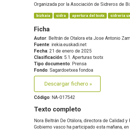
Organizada por la Asociación de Sidreros de Bi
bizkaia
sidra
apertura del txotx
sidrería u
Ficha
Autor
: Beltrán de Otalora eta Jose Antonio Zam
Fuente
: irekia.euskadi.net
Fecha
: 21 de enero de 2025
Clasificación
: 5.1. Aperturas txotx
Tipo documento
: Prensa
Fondo
: Sagardoetxea fondoa
Descargar fichero
»
Código
: NA-017542
Texto completo
Nora Beltrán De Otálora, directora de Calidad y
Gobierno vasco ha participado esta mañana, en 