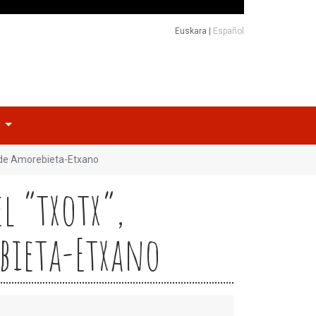
Euskara
|
Español
o
te de Amorebieta-Etxano
l “txotx”,
ebieta-Etxano