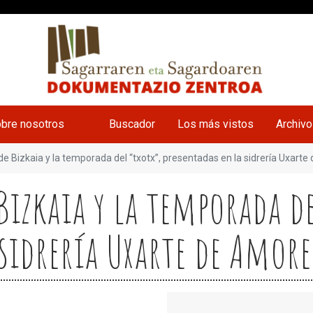
bre nosotros
Buscador
Los más vistos
Archiv
de Bizkaia y la temporada del “txotx”, presentadas en la sidrería Uxar
Bizkaia y la temporada de
 sidrería Uxarte de Amor