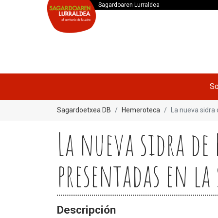
Sagardoaren Lurraldea
So
Sagardoetxea DB
Hemeroteca
La nueva sidra 
La nueva sidra de 
presentadas en la
Descripción