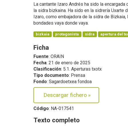
La cantante Izaro Andrés ha sido la encargada d
la sidra bizkaina. Ha sido en la sidrería Uxarte
Izaro, como embajadora de la sidra de Bizkaia, l
bondades vaya donde vaya.
bizkaia
protagonista
sidra
apertura del tx
Ficha
Fuente
: ORAIN
Fecha
: 21 de enero de 2025
Clasificación
: 5.1. Aperturas txotx
Tipo documento
: Prensa
Fondo
: Sagardoetxea fondoa
Descargar fichero
»
Código
: NA-017541
Texto completo