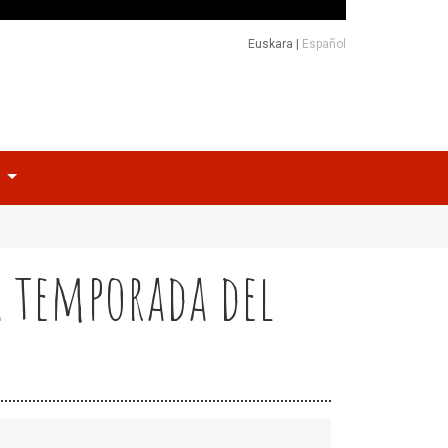
Euskara
|
Español
o
a temporada del