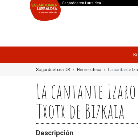
Sagardoaren Lurraldea
So
Sagardoetxea DB
Hemeroteca
La cantante Iz
La cantante Izaro
Txotx de Bizkaia
Descripción