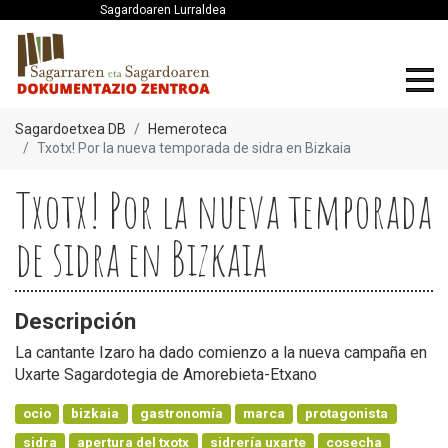
Sagardoaren Lurraldea
Sagardoetxea DB
Hemeroteca
Txotx! Por la nueva temporada de sidra en Bizkaia
Txotx! Por la nueva temporada
de sidra en Bizkaia
Descripción
La cantante Izaro ha dado comienzo a la nueva campaña en
Uxarte Sagardotegia de Amorebieta-Etxano
ocio
bizkaia
gastronomía
marca
protagonista
sidra
apertura del txotx
sidrería uxarte
cosecha