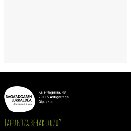
Kale Nagusia, 48
20115 Astigarraga
Gipuzkoa
Laguntza behar duzu?