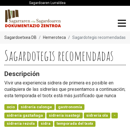
Sagardoaren Lurraldea
Sagardoetxea DB
Hemeroteca
Sagardotegis recomendadas
Sagardotegis recomendadas
Descripción
Vivir una experiencia sidrera de primera es posible en
cualquiera de las sidrerías que presentamos a continuación;
esta temporada el txotx está más justificado que nunca
ocio
sidrería calonge
gastronomía
sidrería gaztañaga
sidrería isastegi
sidrería ola
-
sidrería rezola
sidra
temporada del txotx