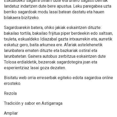
Eskualdeko sagarra oinarri dute eta urtero sagasti berriak
landatuz indartzen dute bere apustua. Leku paregabea uzta
berriko sagardoak modu lasai batean dastatu eta hauen
bilakaera bizitzeko.
Sagardoarekin batera, ohiko jakiak eskaintzen dituzte:
bakailao tortila, bakailao frijitua piper berdeekin edo saltsan,
txuleta, eskualdeko Idiazabal gazta intxaurrekin eta, aurretik
eskatuz gero, baita arkumea ere. Afariak astelehenetik
larunbatera ematen dituzte eta bazkariak ostiral eta
larunbatetan. Gainera autobus zerbitzua eskaintzen dute
Tolosa erdialdetik, bezeroak sagardotegira joan eta
esperientziaz lasai goza dezaten.
Bisitatu web orria erreserbak egiteko edota sagardoa online
erosteko.
Rezola
Tradición y sabor en Astigarraga
Ampliar