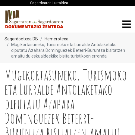
Sagardoaren Lurraldea
Sagardoetxea DB
Hemeroteca
Mugikortasuneko, Turismoko eta Lurralde Antolaketako
diputatu Azahara Dominguezek Beterri-Buruntza bisitatzen
amaitu du eskualdeekiko bisita turistikoen erronda
Mugikortasuneko, Turismoko
eta Lurralde Antolaketako
diputatu Azahara
Dominguezek Beterri-
Buruntza bisitatzen amaitu