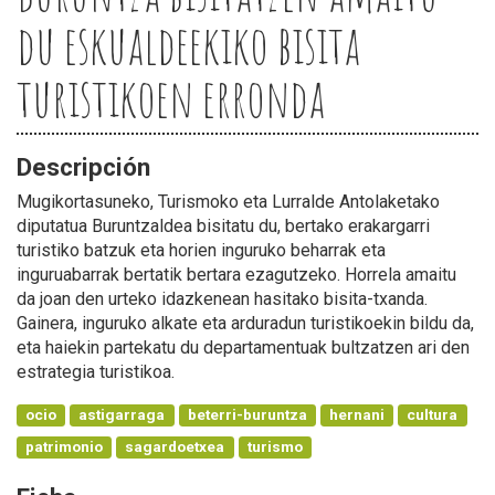
du eskualdeekiko bisita
turistikoen erronda
Descripción
Mugikortasuneko, Turismoko eta Lurralde Antolaketako
diputatua Buruntzaldea bisitatu du, bertako erakargarri
turistiko batzuk eta horien inguruko beharrak eta
inguruabarrak bertatik bertara ezagutzeko. Horrela amaitu
da joan den urteko idazkenean hasitako bisita-txanda.
Gainera, inguruko alkate eta arduradun turistikoekin bildu da,
eta haiekin partekatu du departamentuak bultzatzen ari den
estrategia turistikoa.
ocio
astigarraga
beterri-buruntza
hernani
cultura
patrimonio
sagardoetxea
turismo