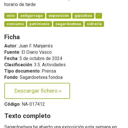
horario de tarde
ocio
astigarraga
exposición
gipuzkoa
-
consumo
patrimonio
sagardoetxea
sidrería
Ficha
Autor
: Juan F. Manjarrés
Fuente
: El Diario Vasco
Fecha
: 5 de octubre de 2024
Clasificación
: 3.5. Actividades
Tipo documento
: Prensa
Fondo
: Sagardoetxea fondoa
Descargar fichero
»
Código
: NA-017412
Texto completo
Sagardoetxea ha abierto una exposición esta semana en