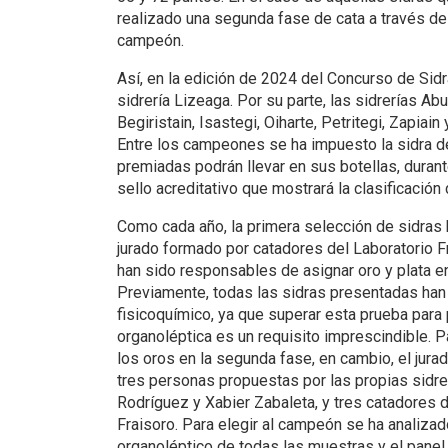
realizado una segunda fase de cata a través de 
campeón.
Así, en la edición de 2024 del Concurso de Sidra
sidrería Lizeaga. Por su parte, las sidrerías Abu
Begiristain, Isastegi, Oiharte, Petritegi, Zapiain
Entre los campeones se ha impuesto la sidra de
premiadas podrán llevar en sus botellas, durant
sello acreditativo que mostrará la clasificación 
Como cada año, la primera selección de sidras 
jurado formado por catadores del Laboratorio Fr
han sido responsables de asignar oro y plata en 
Previamente, todas las sidras presentadas han
fisicoquímico, ya que superar esta prueba para 
organoléptica es un requisito imprescindible. P
los oros en la segunda fase, en cambio, el jur
tres personas propuestas por las propias sidrer
Rodríguez y Xabier Zabaleta, y tres catadores 
Fraisoro. Para elegir al campeón se ha analizad
organoléptico de todas las muestras y el panel