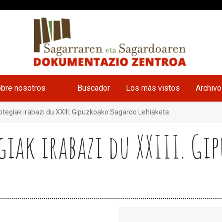
bre nosotros
Buscador
Los más vistos
Archiv
tegiak irabazi du XXIII. Gipuzkoako Sagardo Lehiaketa
giak irabazi du XXIII. G