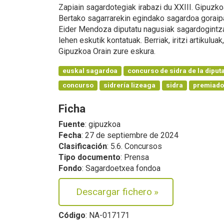
Zapiain sagardotegiak irabazi du XXIII. Gipuzk
Bertako sagarrarekin egindako sagardoa goraipa
Eider Mendoza diputatu nagusiak sagardogintza
lehen eskutik kontatuak. Berriak, iritzi artikuluak,
Gipuzkoa Orain zure eskura.
euskal sagardoa
concurso de sidra de la diput
concurso
sidrería lizeaga
sidra
premiad
Ficha
Fuente
: gipuzkoa
Fecha
: 27 de septiembre de 2024
Clasificación
: 5.6. Concursos
Tipo documento
: Prensa
Fondo
: Sagardoetxea fondoa
Descargar fichero
»
Código
: NA-017171