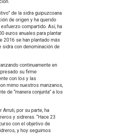
ción.
tivo” de la sidra guipuzcoana
ión de origen y ha querido
e esfuerzo compartido. Así, ha
0 euros anuales para plantar
de 2016 se han plantado más
e sidra con denominación de
avanzando continuamente en
xpresado su firme
te con los y las
n con mimo nuestros manzanos,
nte de “manera conjunta” a los
 Arruti, por su parte, ha
reros y sidreras. “Hace 23
curso con el objetivo de
 sidreros, y hoy seguimos