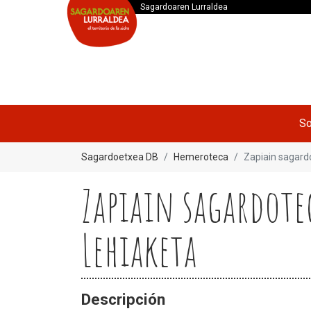
Sagardoaren Lurraldea
So
Sagardoetxea DB
Hemeroteca
Zapiain sagardo
Zapiain sagardote
Lehiaketa
Descripción