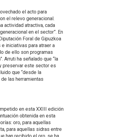
provechado el acto para
con el relevo generacional.
a actividad atractiva, cada
generacional en el sector”. En
 Diputación Foral de Gipuzkoa
 iniciativas para atraer a
plo de ello son programas
 Arruti ha señalado que “la
 y preservar este sector es
cluido que “desde la
 de las herramientas
competido en esta XXIII edición
puntuación obtenida en esta
orías: oro, para aquellas
ta, para aquellas sidras entre
e han recibido el oro, se ha