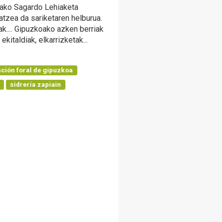
oako Sagardo Lehiaketa
tzea da sariketaren helburua.
k.... Gipuzkoako azken berriak
 ekitaldiak, elkarrizketak...
ación foral de gipuzkoa
o
sidrería zapiain