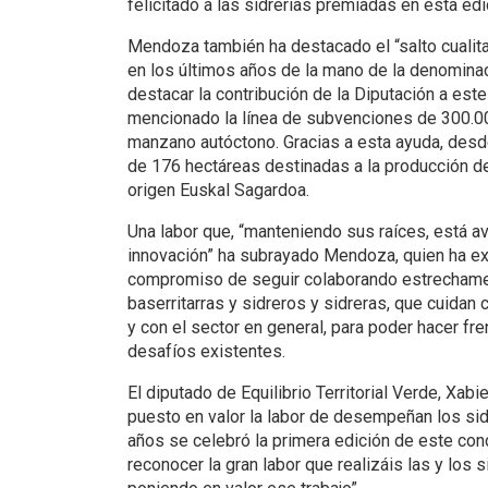
felicitado a las sidrerías premiadas en esta edi
Mendoza también ha destacado el “salto cualita
en los últimos años de la mano de la denominac
destacar la contribución de la Diputación a est
mencionado la línea de subvenciones de 300.00
manzano autóctono. Gracias a esta ayuda, des
de 176 hectáreas destinadas a la producción d
origen Euskal Sagardoa.
Una labor que, “manteniendo sus raíces, está 
innovación” ha subrayado Mendoza, quien ha e
compromiso de seguir colaborando estrechamen
baserritarras y sidreros y sidreras, que cuida
y con el sector en general, para poder hacer fre
desafíos existentes.
El diputado de Equilibrio Territorial Verde, Xabier
puesto en valor la labor de desempeñan los sid
años se celebró la primera edición de este con
reconocer la gran labor que realizáis las y los