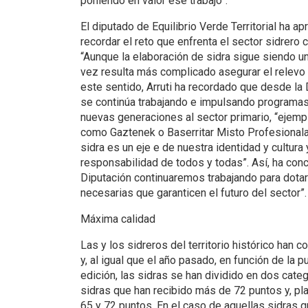
poniendo en valor ese trabajo”.
El diputado de Equilibrio Verde Territorial ha a
recordar el reto que enfrenta el sector sidrero 
“Aunque la elaboración de sidra sigue siendo un
vez resulta más complicado asegurar el relevo 
este sentido, Arruti ha recordado que desde la
se continúa trabajando e impulsando programas e
nuevas generaciones al sector primario, “ejem
como Gaztenek o Baserritar Misto Profesionala”.
sidra es un eje e de nuestra identidad y cultura
responsabilidad de todos y todas”. Así, ha con
Diputación continuaremos trabajando para dotar
necesarias que garanticen el futuro del sector”.
Máxima calidad
Las y los sidreros del territorio histórico han 
y, al igual que el año pasado, en función de la 
edición, las sidras se han dividido en dos categ
sidras que han recibido más de 72 puntos y, pla
65 y 72 puntos. En el caso de aquellas sidras qu