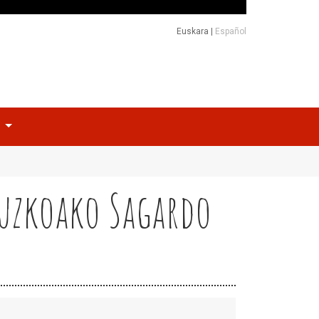
Euskara
|
Español
o
ipuzkoako Sagardo