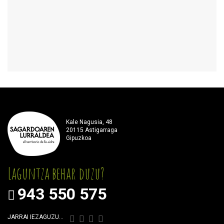
Kale Nagusia, 48
20115 Astigarraga
Gipuzkoa
Laguntza behar duzu?
943 550 575
JARRAI IEZAGUZU…