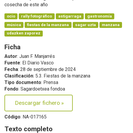
cosecha de este año
ocio
rally fotográfico
astigarraga
gastronomía
música
fiestas de la manzana
sagar uzta
manzana
udazken zaporez
Ficha
Autor
: Juan F. Manjarrés
Fuente
: El Diario Vasco
Fecha
: 28 de septiembre de 2024
Clasificación
: 5.3. Fiestas de la manzana
Tipo documento
: Prensa
Fondo
: Sagardoetxea fondoa
Descargar fichero
»
Código
: NA-017165
Texto completo