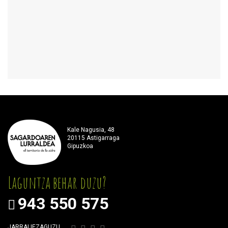
Kale Nagusia, 48
20115 Astigarraga
Gipuzkoa
Laguntza behar duzu?
943 550 575
JARRAI IEZAGUZU…