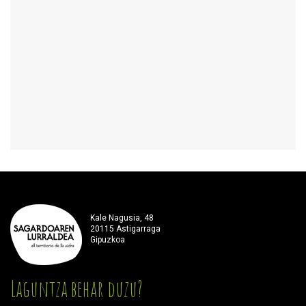
Kale Nagusia, 48
20115 Astigarraga
Gipuzkoa
Laguntza behar duzu?