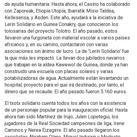
de ayuda humanitaria. Hasta ahora, el Casino ha colaborado
con Zaporeak, Etiopía Utopía, Ibarratik Misio Taldea,
Kellesensa, y Asden. Este año, ayudará a la iniciativa de
Lerin Solidario en Guinea Conakry, que conocieron los
tolosarras del proyecto Tolotro. El año pasado, estos
llevaron una furgoneta con material escolar a varios países
africanos y, en su camino, contactaron con varias
asociaciones sin ánimo de lucro. La de 'Lerín Solidario' fue
la que más les impactó. La llevan dos jubilados navarros
que trabajan en la aldea Kawewol de Guinea, donde ya han
construido una escuela con placas solares y varias
potabilizadoras de agua. Actualmente están levantando un
hospital, proyecto para el que irá destinado, por tanto, el
dinero que se recaude. El año pasado fueron 5.160 euros.
El txotx solidario cuenta todos los años con la asistencia
de un personaje popular para la inauguración oficial. Hasta
ahora han sido Martínez de Irujo; Julen Lopetegui, los
jugadores de la Real Sociedad campeones de liga; Irene
Caminos y Nerea Eizagirre. El año pasado llegaron los
exciclistas Abraham Olano, Miguel Indurain y Modesto