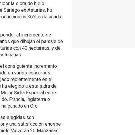
dor la sidra de hielo
e Sariego en Asturias, ha
roducción un 36% en la añada
esponder al incremento de
nos que dibujan el paisaje de
turias con 40 hectáreas, y de
sturianas.
 el consiguiente incremento
hado en varios concursos
rgado recientemente en el
 ha elegido a esta sidra de
Mejor Sidra Especial entre
o, Francia, Inglaterra o
e ha ganado un Oro.
las elegidas son
or y una satisfacción enorme
 hielo Valverán 20 Manzanas.