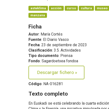
asteklima
acción
curso
cultura
museo
manzana
Ficha
Autor
: María Cortés
Fuente
: El Diario Vasco
Fecha
: 23 de septiembre de 2023
Clasificación
: 3.5. Actividades
Tipo documento
: Prensa
Fondo
: Sagardoetxea fondoa
Descargar fichero
»
Código
: NA-016281
Texto completo
En Euskadi se está celebrando la cuarta edició
Clima y la Energía, una iniciativa impulsada po