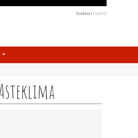
Euskara
|
Español
o
 Asteklima