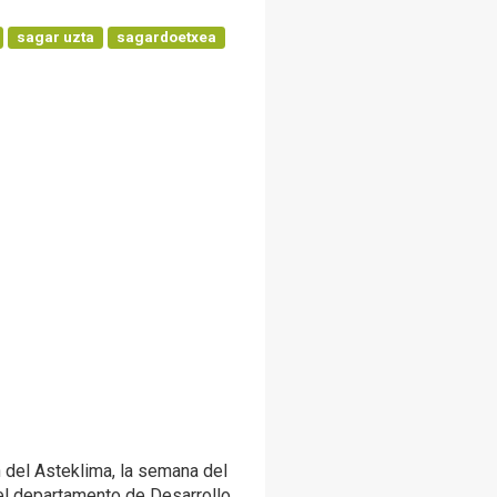
sagar uzta
sagardoetxea
n del Asteklima, la semana del
r el departamento de Desarrollo