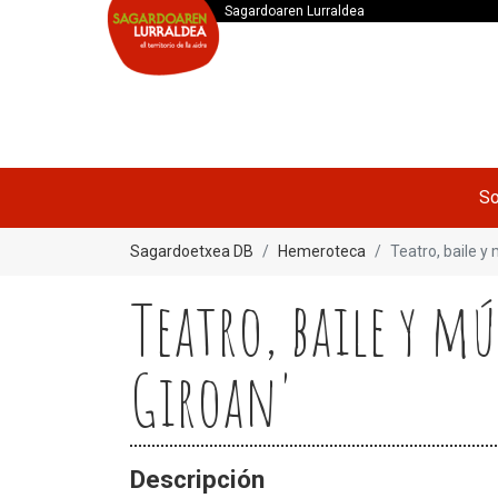
Sagardoaren Lurraldea
So
Sagardoetxea DB
Hemeroteca
Teatro, baile y
Teatro, baile y m
Giroan'
Descripción