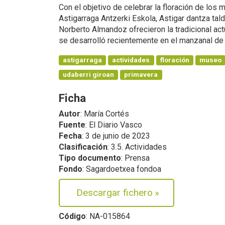
Con el objetivo de celebrar la floración de lo
Astigarraga Antzerki Eskola, Astigar dantza tal
Norberto Almandoz ofrecieron la tradicional actu
se desarrolló recientemente en el manzanal de
astigarraga
actividades
floración
museo
udaberri giroan
primavera
Ficha
Autor
: María Cortés
Fuente
: El Diario Vasco
Fecha
: 3 de junio de 2023
Clasificación
: 3.5. Actividades
Tipo documento
: Prensa
Fondo
: Sagardoetxea fondoa
Descargar fichero
»
Código
: NA-015864