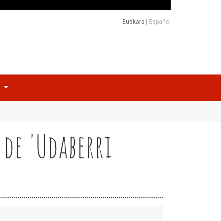
Euskara
|
Español
o
 de 'Udaberri