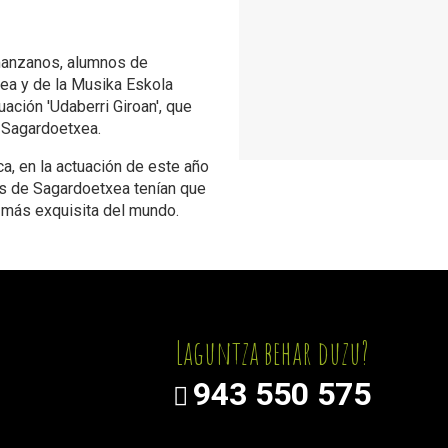
s manzanos, alumnos de
dea y de la Musika Eskola
ación 'Udaberri Giroan', que
 Sagardoetxea.
ca, en la actuación de este año
res de Sagardoetxea tenían que
a más exquisita del mundo.
Laguntza behar duzu?
943 550 575