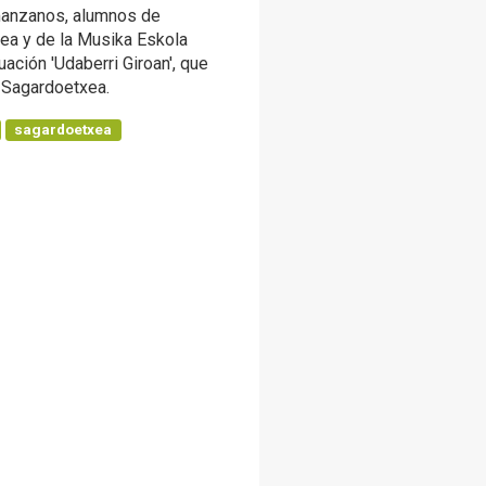
s manzanos, alumnos de
dea y de la Musika Eskola
ación 'Udaberri Giroan', que
 Sagardoetxea.
sagardoetxea