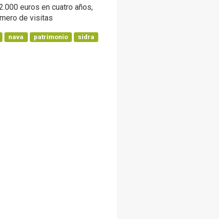
2.000 euros en cuatro años,
úmero de visitas
nava
patrimonio
sidra