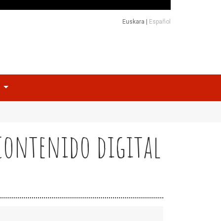
Euskara
|
Español
o
 contenido digital