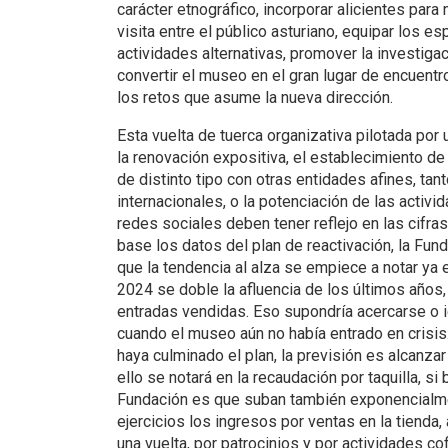
carácter etnográfico, incorporar alicientes para 
visita entre el público asturiano, equipar los 
actividades alternativas, promover la investigac
convertir el museo en el gran lugar de encuentro
los retos que asume la nueva dirección.
Esta vuelta de tuerca organizativa pilotada por
la renovación expositiva, el establecimiento d
de distinto tipo con otras entidades afines, ta
internacionales, o la potenciación de las activid
redes sociales deben tener reflejo en las cifr
base los datos del plan de reactivación, la Fu
que la tendencia al alza se empiece a notar ya
2024 se doble la afluencia de los últimos años,
entradas vendidas. Eso supondría acercarse o i
cuando el museo aún no había entrado en crisis
haya culminado el plan, la previsión es alcanzar
ello se notará en la recaudación por taquilla, si
Fundación es que suban también exponencialm
ejercicios los ingresos por ventas en la tienda, 
una vuelta, por patrocinios y por actividades c