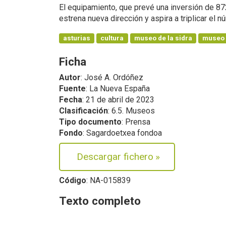
El equipamiento, que prevé una inversión de 87
estrena nueva dirección y aspira a triplicar el n
asturias
cultura
museo de la sidra
museo
Ficha
Autor
: José A. Ordóñez
Fuente
: La Nueva España
Fecha
: 21 de abril de 2023
Clasificación
: 6.5. Museos
Tipo documento
: Prensa
Fondo
: Sagardoetxea fondoa
Descargar fichero
»
Código
: NA-015839
Texto completo