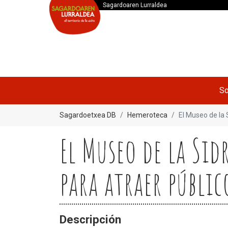
Sagardoaren Lurraldea
So
Sagardoetxea DB
Hemeroteca
El Museo de la 
El Museo de la Si
para atraer públi
Descripción