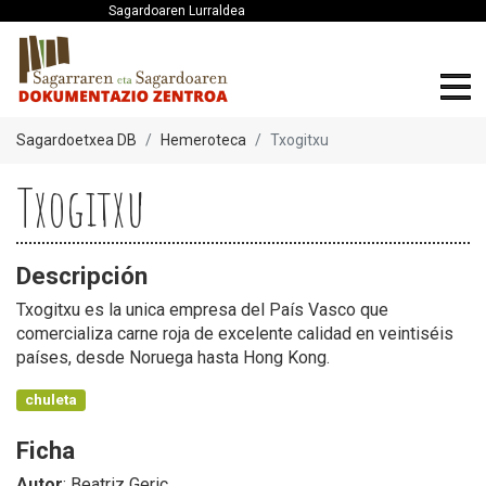
Sagardoaren Lurraldea
Sagardoetxea DB
Hemeroteca
Txogitxu
Txogitxu
Descripción
Txogitxu es la unica empresa del País Vasco que
comercializa carne roja de excelente calidad en veintiséis
países, desde Noruega hasta Hong Kong.
chuleta
Ficha
Autor
: Beatriz Geric