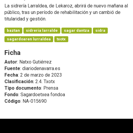
La sidrería Larraldea, de Lekaroz, abrirá de nuevo mañana al
público, tras un período de rehabilitación y un cambió de
titularidad y gestión.
baztan
sidreria larralde
sagar dantza
sidra
sagardoaren lurraldea
txotx
Ficha
Autor
: Natxo Gutiérrez
Fuente
: diariodenavarra.es
Fecha
: 2 de marzo de 2023
Clasificación
: 2.4. Txotx
Tipo documento
: Prensa
Fondo
: Sagardoetxea fondoa
Código
: NA-015690