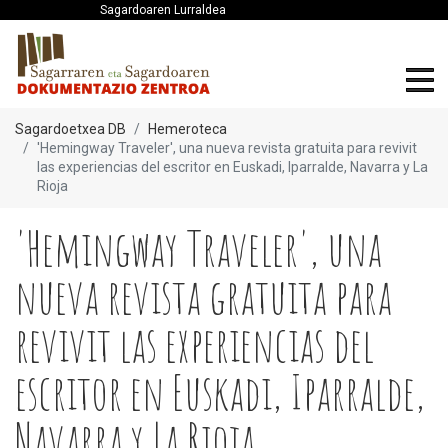
Sagardoaren Lurraldea
Sagardoetxea DB
Hemeroteca
'Hemingway Traveler', una nueva revista gratuita para revivit
las experiencias del escritor en Euskadi, Iparralde, Navarra y La
Rioja
'Hemingway Traveler', una
nueva revista gratuita para
revivit las experiencias del
escritor en Euskadi, Iparralde,
Navarra y La Rioja