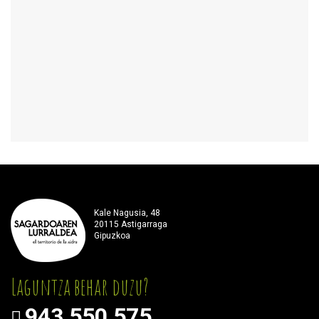
Kale Nagusia, 48
20115 Astigarraga
Gipuzkoa
Laguntza behar duzu?
943 550 575